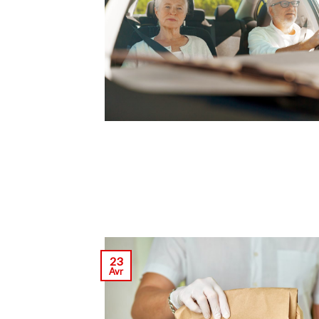
23
Avr