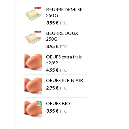
BEURRE DEMI SEL
250 G
3.95
€
TTC
BEURRE DOUX
250G
3.95
€
TTC
OEUFS extra frais
53/63
4.95
€
TTC
OEUFS PLEIN AIR
2.75
€
TTC
OEUFS BIO
3.95
€
TTC