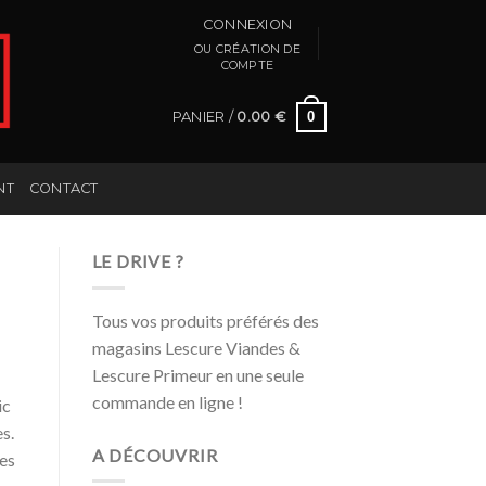
CONNEXION
PANIER /
0.00
€
0
NT
CONTACT
LE DRIVE ?
Tous vos produits préférés des
magasins Lescure Viandes &
Lescure Primeur en une seule
commande en ligne !
ic
es.
A DÉCOUVRIR
ces