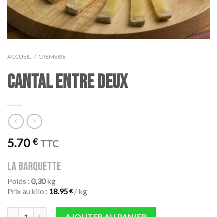
ACCUEIL
/
CREMERIE
CANTAL ENTRE DEUX
5.70
€
TTC
la barquette
Poids :
0,30
kg
Prix au kilo :
18.95
/ kg
€
quantité de CANTAL ENTRE DEUX
AJOUTER AU PANIER