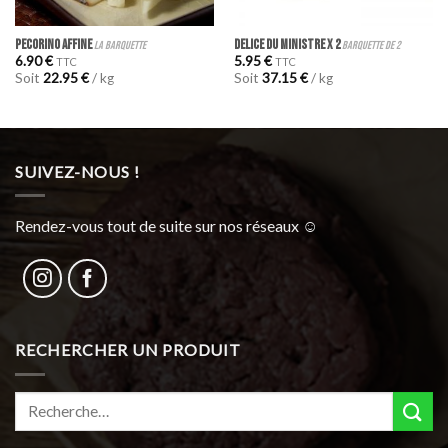
PECORINO AFFINE
DELICE DU MINISTRE x 2
la barquette
barquette de 2
6.90
€
5.95
€
TTC
TTC
Soit
22.95
€
/ kg
Soit
37.15
€
/ kg
SUIVEZ-NOUS !
Rendez-vous tout de suite sur nos réseaux ☺︎
RECHERCHER UN PRODUIT
Recherche
pour :