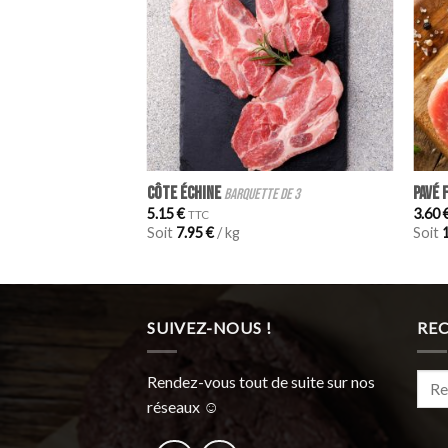
+
+
Côte échine
Pavé 
barquette de 3
5.15
€
3.60
TTC
Soit
7.95
€
/ kg
Soit
SUIVEZ-NOUS !
RE
Rech
Rendez-vous tout de suite sur nos
pour 
réseaux ☺︎