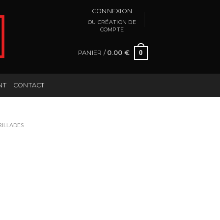
CONNEXION
PANIER /
0.00
€
0
NT
CONTACT
RILLADES