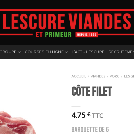
 GROUPE
COURSES EN LIGNE
L’ACTU LESCURE
RECRUTEME
ACCUEIL
/
VIANDES
/
PORC
/
LES G
Côte filet
4.75
€
TTC
barquette de 6