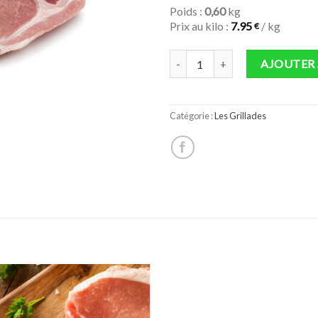
Poids :
0,60
kg
Prix au kilo :
7.95
/ kg
€
quantité de Côte filet
AJOUTER 
Catégorie :
Les Grillades