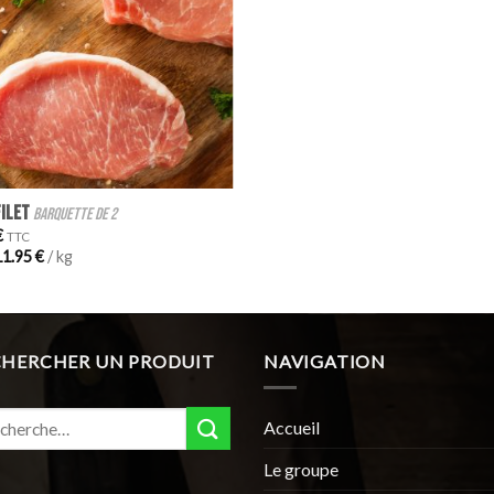
filet
barquette de 2
€
TTC
11.95
€
/ kg
CHERCHER UN PRODUIT
NAVIGATION
erche
Accueil
:
Le groupe