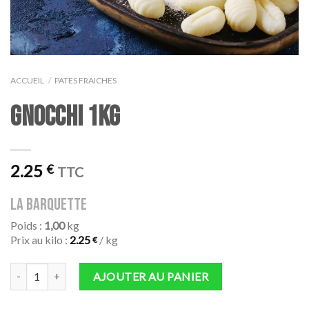
ACCUEIL
/
PATES FRAICHES
GNOCCHI 1KG
2.25
€
TTC
la barquette
Poids :
1,00
kg
Prix au kilo :
2.25
/ kg
€
quantité de GNOCCHI 1KG
AJOUTER AU PANIER