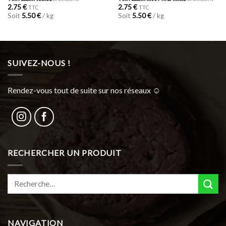
2.75
€
2.75
€
TTC
TTC
Soit
5.50
€
/ kg
Soit
5.50
€
/ kg
SUIVEZ-NOUS !
Rendez-vous tout de suite sur nos réseaux ☺︎
RECHERCHER UN PRODUIT
Recherche
pour :
NAVIGATION