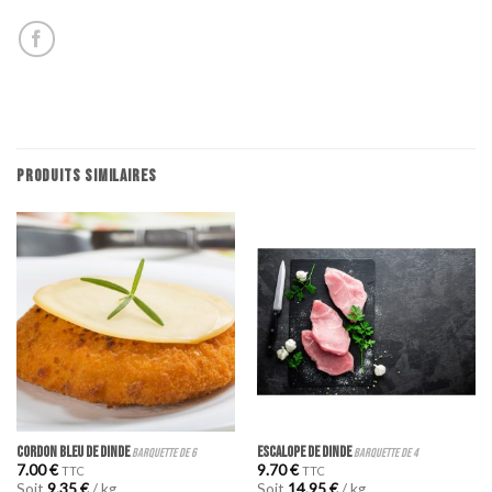
PRODUITS SIMILAIRES
CORDON BLEU DE DINDE
ESCALOPE DE DINDE
barquette de 6
barquette de 4
7.00
€
9.70
€
TTC
TTC
Soit
9.35
€
/ kg
Soit
14.95
€
/ kg