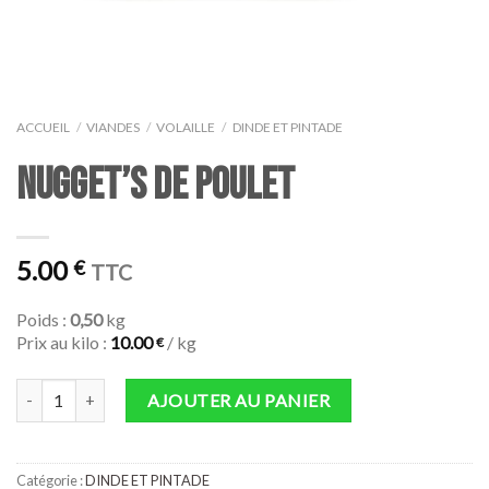
ACCUEIL
/
VIANDES
/
VOLAILLE
/
DINDE ET PINTADE
NUGGET’S DE POULET
5.00
€
TTC
Poids :
0,50
kg
Prix au kilo :
10.00
/ kg
€
quantité de NUGGET'S DE POULET
AJOUTER AU PANIER
Catégorie :
DINDE ET PINTADE