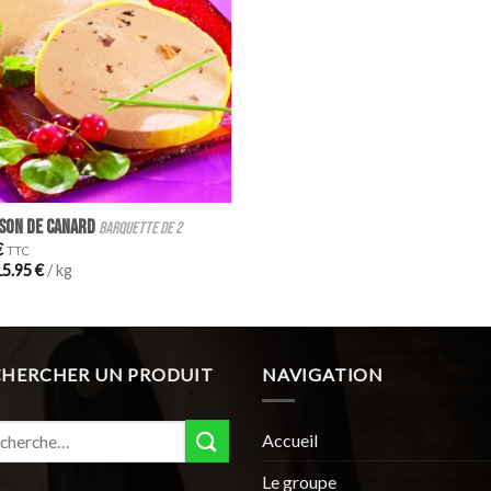
SON DE CANARD
barquette de 2
€
TTC
15.95
€
/ kg
CHERCHER UN PRODUIT
NAVIGATION
erche
Accueil
:
Le groupe