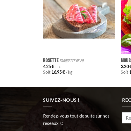
+
+
ROSETTE
MOUS
barquette de 20
4.25
€
3.20
TTC
Soit
16.95
€
/ kg
Soit
SUIVEZ-NOUS !
RE
Rech
Rendez-vous tout de suite sur nos
pour 
réseaux ☺︎