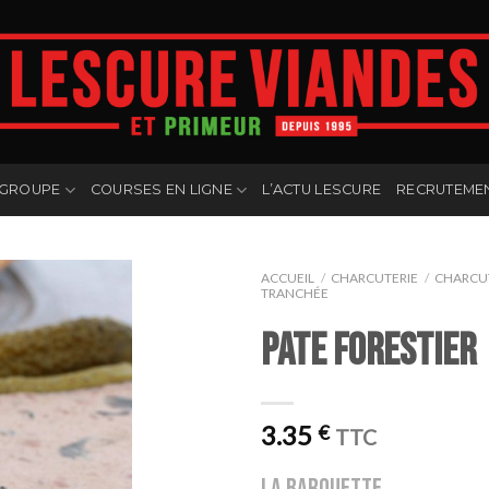
 GROUPE
COURSES EN LIGNE
L’ACTU LESCURE
RECRUTEME
ACCUEIL
/
CHARCUTERIE
/
CHARCUT
TRANCHÉE
PATE FORESTIER
3.35
€
TTC
la barquette