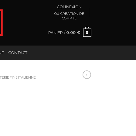
CONNEXION
PANIER /
0.00
€
0
NT
CONTACT
ERIE FINE ITALIENNE