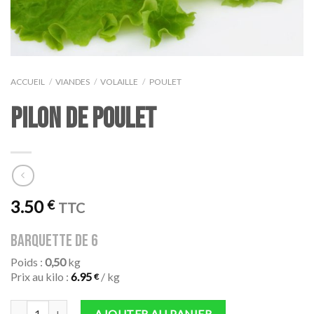
ACCUEIL
/
VIANDES
/
VOLAILLE
/
POULET
PILON DE POULET
3.50
€
TTC
barquette de 6
Poids :
0,50
kg
Prix au kilo :
6.95
/ kg
€
quantité de PILON DE POULET
AJOUTER AU PANIER