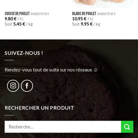
CUISSE DE POULET
BLANC DE POULET
barquette de 6
barquette de 5
9.80
€
10.95
€
TTC
TTC
Soit
5.45
€
/ kg
Soit
9.95
€
/ kg
SUIVEZ-NOUS !
Rendez-vous tout de suite sur nos réseaux ☺︎
RECHERCHER UN PRODUIT
Recherche
pour :