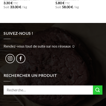
3.30
€
5.80
€
TTC
TTC
Soit
33.00
€
/ kg
Soit
58.00
€
/ kg
SUIVEZ-NOUS !
Rendez-vous tout de suite sur nos réseaux ☺︎
RECHERCHER UN PRODUIT
Recherche
pour :