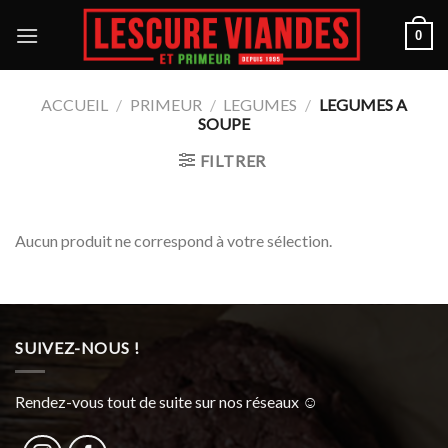
Skip
to
0
content
ACCUEIL
/
PRIMEUR
/
LEGUMES
/
LEGUMES A
SOUPE
FILTRER
Aucun produit ne correspond à votre sélection.
SUIVEZ-NOUS !
Rendez-vous tout de suite sur nos réseaux ☺︎