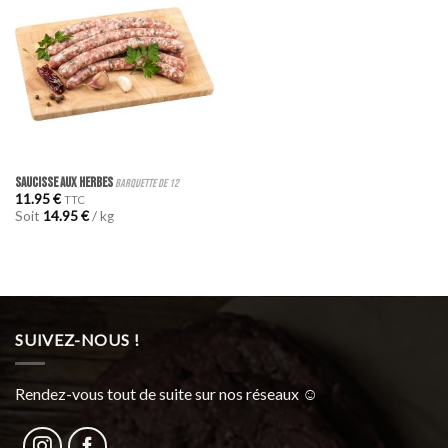
Saucisse aux herbes
barquette de 12
11.95
€
TTC
Soit
14.95
€
/ kg
SUIVEZ-NOUS !
Rendez-vous tout de suite sur nos réseaux ☺︎