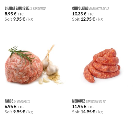
Chair à saucisse
Chipolatas
la barquette
barquette de 12
8.95
€
10.35
€
TTC
TTC
Soit
9.95
€
/ kg
Soit
12.95
€
/ kg
Farce
Merguez
la barquette
barquette de 12
6.95
€
11.95
€
TTC
TTC
Soit
9.95
€
/ kg
Soit
14.95
€
/ kg